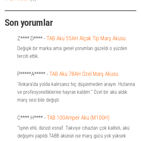
Son yorumlar
Z**** D****
-
TAB Akü 55AH Alçak Tip Marş Aküsü
Değişik bir marka ama genel yorumları güzeldi o yüzden
tercih ettik.
P*****A*****
-
TAB Akü 78AH Özel Marş Aküsü
"Ankara'da yolda kalırsanız hiç düşünmeden arayın. Hızlarına
ve profesyonelliklerine hayran kaldım." Özel bir akü aldık.
marş sesi bile değişti.
C**** H****
-
TAB 100Amper Akü (M100H)
"İşinin ehli, dürüst esnaf. Takviye cihazları çok kaliteli, akü
değişimi yapıldı.TABB akünün ise marş gücü yok yüksek