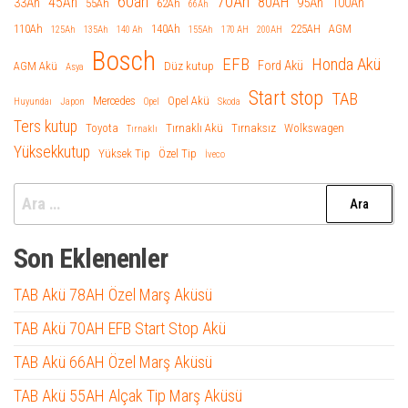
60ah
70Ah
45Ah
80AH
33Ah
95Ah
100Ah
55Ah
62Ah
66Ah
110Ah
140Ah
225AH
AGM
125Ah
135Ah
140 Ah
155Ah
170 AH
200AH
Bosch
EFB
Honda Akü
Ford Akü
AGM Akü
Düz kutup
Asya
Start stop
TAB
Mercedes
Opel Akü
Huyundaı
Japon
Opel
Skoda
Ters kutup
Toyota
Tırnaklı Akü
Tırnaksız
Wolkswagen
Tırnaklı
Yüksekkutup
Yüksek Tip
Özel Tip
İveco
Arama:
Son Eklenenler
TAB Akü 78AH Özel Marş Aküsü
TAB Akü 70AH EFB Start Stop Akü
TAB Akü 66AH Özel Marş Aküsü
TAB Akü 55AH Alçak Tip Marş Aküsü