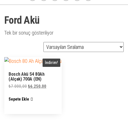
Ford Akü
Tek bir sonuç gösteriliyor
İndirim!
Bosch Akü S4 80Ah
(Alçak) 700A (EN)
Orijinal
Şu
₺
7.000,00
₺
6.250,00
fiyat:
andaki
Sepete Ekle
₺7.000,00.
fiyat:
₺6.250,00.