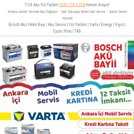
İçeriğe
7/24 Akü Yol Yardım
0540 724 0 258
Hemen Arayın!
atla
Ankara Geneli Yerinde Akü Değişim – Akü Takviyesi Mobil Akü Servisi – Aküm Gelsin
Hizmeti
Bosch Akü Yetkili Bayi | Akü Servisi | Yol Yardım | Varta | Energy | Vigor |
Cycle | Klas | TAB