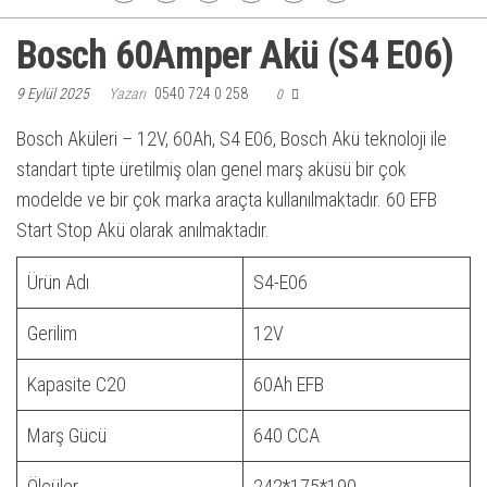
Bosch 60Amper Akü (S4 E06)
9 Eylül 2025
Yazarı
0540 724 0 258
0
Bosch Aküleri – 12V, 60Ah, S4 E06, Bosch Akü teknoloji ile
standart tipte üretilmiş olan genel marş aküsü bir çok
modelde ve bir çok marka araçta kullanılmaktadır. 60 EFB
Start Stop Akü olarak anılmaktadır.
Ürün Adı
S4-E06
Gerilim
12V
Kapasite C20
60Ah EFB
Marş Gücü
640 CCA
Ölçüler
242*175*190