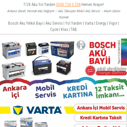
İçeriğe
7/24 Akü Yol Yardım
0540 724 0 258
Hemen Arayın!
atla
Ankara Geneli Yerinde Akü Değişim – Akü Takviyesi Mobil Akü Servisi – Aküm Gelsin
Hizmeti
Bosch Akü Yetkili Bayi | Akü Servisi | Yol Yardım | Varta | Energy | Vigor |
Cycle | Klas | TAB