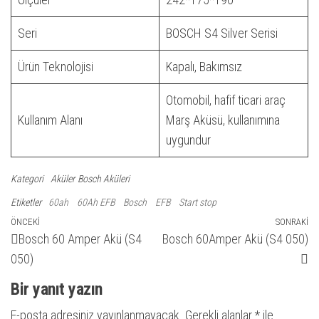
Seri
BOSCH S4 Silver Serisi
Ürün Teknolojisi
Kapalı, Bakımsız
Otomobil, hafif ticari araç
Kullanım Alanı
Marş Aküsü, kullanımına
uygundur
Kategori
Aküler
Bosch Aküleri
Etiketler
60ah
60Ah EFB
Bosch
EFB
Start stop
Yazı
Önceki
ÖNCEKI
SONRAKI
So
Bosch 60 Amper Akü (S4
Bosch 60Amper Akü (S4 050)
yazı
ya
gezinmesi
050)
Bir yanıt yazın
E-posta adresiniz yayınlanmayacak.
Gerekli alanlar
*
ile