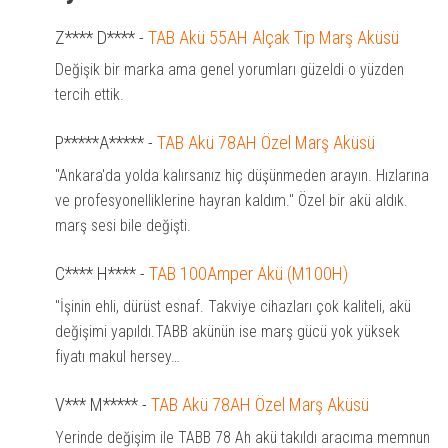
Z**** D****
-
TAB Akü 55AH Alçak Tip Marş Aküsü
Değişik bir marka ama genel yorumları güzeldi o yüzden
tercih ettik.
P*****A*****
-
TAB Akü 78AH Özel Marş Aküsü
"Ankara'da yolda kalırsanız hiç düşünmeden arayın. Hızlarına
ve profesyonelliklerine hayran kaldım." Özel bir akü aldık.
marş sesi bile değişti.
C**** H****
-
TAB 100Amper Akü (M100H)
"İşinin ehli, dürüst esnaf. Takviye cihazları çok kaliteli, akü
değişimi yapıldı.TABB akünün ise marş gücü yok yüksek
fiyatı makul hersey…
V*** M*****
-
TAB Akü 78AH Özel Marş Aküsü
Yerinde değişim ile TABB 78 Ah akü takıldı aracıma memnun