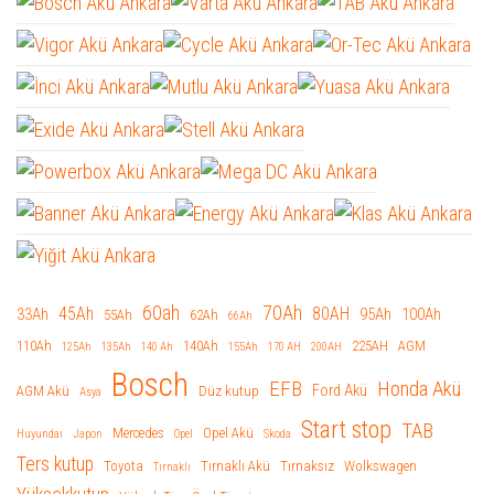
60ah
70Ah
45Ah
80AH
33Ah
95Ah
100Ah
55Ah
62Ah
66Ah
110Ah
140Ah
225AH
AGM
125Ah
135Ah
140 Ah
155Ah
170 AH
200AH
Bosch
EFB
Honda Akü
Ford Akü
AGM Akü
Düz kutup
Asya
Start stop
TAB
Mercedes
Opel Akü
Huyundaı
Japon
Opel
Skoda
Ters kutup
Toyota
Tırnaklı Akü
Tırnaksız
Wolkswagen
Tırnaklı